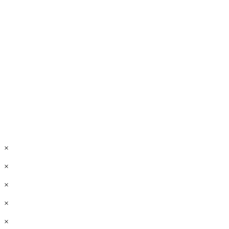
×
×
×
×
×