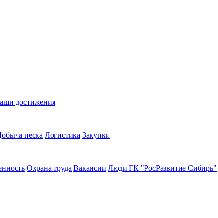
аши достижения
Добыча песка
Логистика
Закупки
енность
Охрана труда
Вакансии
Люди ГК "РосРазвитие Сибирь"