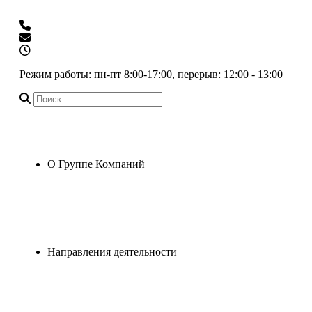
+7 (383) 334-05-40
priemnaya@rrsib.ru
Режим работы: пн-пт 8:00-17:00, перерыв: 12:00 - 13:00
О Группе Компаний
Стратегия развития
Руководство
Колонка
руководителя
Наши достижения
Направления деятельности
Производство щебня
Реализация
Непрофильные активы
Добыча песка