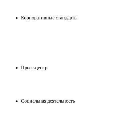
Логистика
Закупки
Корпоративные стандарты
Кадровая политика
Доска почета
Экологическая ответственность
Охрана
труда
Вакансии
Люди ГК "РосРазвитие
Сибирь"
Пресс-центр
Новости ГК РРС
Видеогалерея
Социальная деятельность
Взаимодействие с образовательными
учреждениями
Программа "Наши дети"
Социальная ответственность
Взаимодействие с ТОС